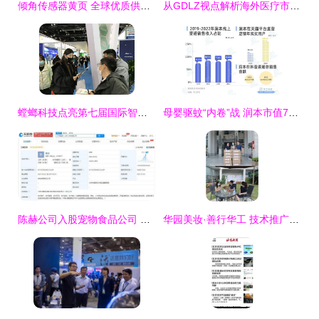
倾角传感器黄页 全球优质供应商与制造商名录概览
从GDLZ视点解析海外医疗市场的机遇与挑战——基于供给侧与政策环境的分析（转稿参考）
螳螂科技点亮第七届国际智慧教育展，荣获2020教育创新力品牌大奖
母婴驱蚊“内卷”战 润本市值73亿背后，技术推广如何撬动千亿市场？
陈赫公司入股宠物食品公司 技术与资本共掀科学养宠新风潮
华园美妆·善行华工 技术推广服务赋能美丽经济新生态