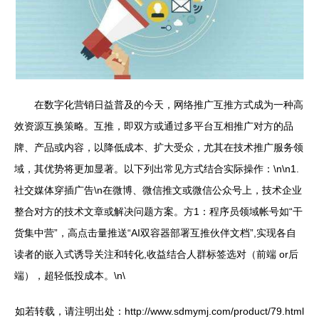
在数字化营销日益普及的今天，网络推广互推方式成为一种高
效资源互换策略。互推，即双方或通过多平台互相推广对方的品
牌、产品或内容，以降低成本、扩大受众，尤其在技术推广服务领
域，其优势将更加显著。以下列出常见方式结合实际操作：\n\n1.
社交媒体穿插广告\n在微博、微信推文或微信公众号上，技术企业
整合对方的技术文章或解决问题方案。方1：程序员领域帐号如“干
货集中营”，高点击量推送“AI双容器部署互推伙伴文档”,实现各自
读者的嵌入式诱导关注和转化,收益结合人群标签选对（前端 or后
端），超轻低投成本。\n\
如若转载，请注明出处：http://www.sdmymj.com/product/79.html